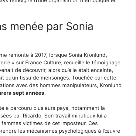
t pays témoigne d’une organisation méthodique et
ns menée par Sonia
rme remonte à 2017, lorsque Sonia Kronlund,
terre » sur France Culture, recueille le témoignage
ait de découvrir, alors qu’elle était enceinte,
tait qu’un tissu de mensonges. Touchée par cette
elations avec des hommes manipulateurs, Kronlund
durera sept années
.
iste a parcouru plusieurs pays, notamment la
issées par Ricardo. Son travail minutieux lui a
re femmes victimes de cet imposteur. Ces
mprendre les mécanismes psychologiques à l’œuvre