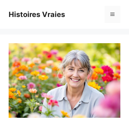
Aller
au
Histoires Vraies
Menu
contenu