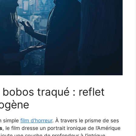
bobos traqué : reflet
iogène
un simple
film d’horreur
. À travers le prisme de ses
s
, le film dresse un portrait ironique de l’Amérique
oute une couche de profondeur à l’intrigue.